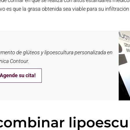
ede confiar en que se realiza con altos estándares médico
vo es que la grasa obtenida sea viable para su infiltración
umento de glúteos y lipoescultura personalizada en
ínica Contour.
¡Agende su cita!
combinar lipoescu