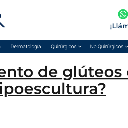
¡Llá
a
Dermatología
Quirúrgicos
No Quirúrgicos
ento de glúteos 
lipoescultura?