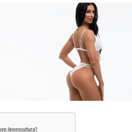
uye lipoescultura?